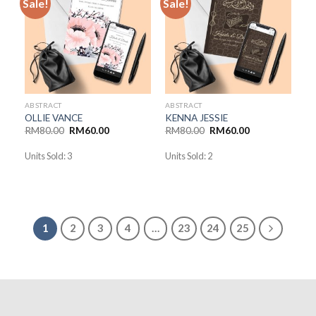
Sale!
Sale!
Add to
Add to
Wishlist
Wishlist
ABSTRACT
ABSTRACT
OLLIE VANCE
KENNA JESSIE
RM
80.00
RM
60.00
RM
80.00
RM
60.00
Units Sold: 3
Units Sold: 2
1
2
3
4
…
23
24
25