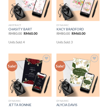
ABSTRACT
DYNAMIC
CHASITY BART
KACY BRADFORD
RM
80.00
RM
60.00
RM
80.00
RM
60.00
Units Sold: 4
Units Sold: 3
Sale!
Sale!
Add to
Add to
Wishlist
Wishlist
DYNAMIC
DYNAMIC
JETTA RONNIE
ALYCIA DAVIS