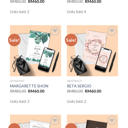
RM
80.00
RM
60.00
RM
80.00
RM
60.00
Units Sold: 2
Units Sold: 4
Sale!
Sale!
Add to
Add to
Wishlist
Wishlist
DYNAMIC
ABSTRACT
MARGARETTE SHON
RETA SERGIO
RM
80.00
RM
60.00
RM
80.00
RM
60.00
Units Sold: 3
Units Sold: 2